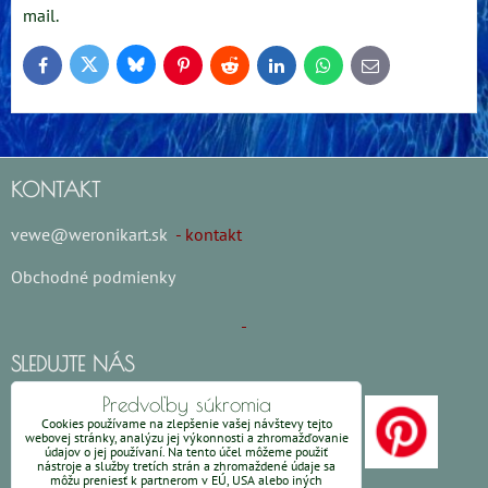
mail.
Bluesky
Twitter
Facebook
Pinterest
Reddit
LinkedIn
WhatsApp
E-
mail
KONTAKT
vewe@weronikart.sk
- kontakt
Obchodné podmienky
SLEDUJTE NÁS
Predvoľby súkromia
Cookies používame na zlepšenie vašej návštevy tejto
webovej stránky, analýzu jej výkonnosti a zhromažďovanie
údajov o jej používaní. Na tento účel môžeme použiť
nástroje a služby tretích strán a zhromaždené údaje sa
môžu preniesť k partnerom v EÚ, USA alebo iných