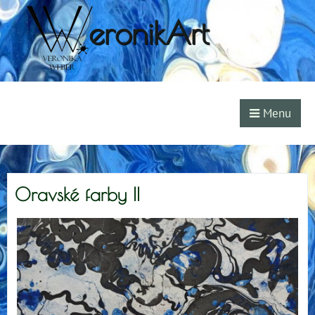
eronikArt
Menu
Oravské farby II