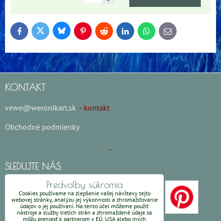
Bluesky
Twitter
Facebook
Pinterest
Reddit
LinkedIn
WhatsApp
E-
mail
KONTAKT
vewe@weronikart.sk
- kontakt
Obchodné podmienky
SLEDUJTE NÁS
Predvoľby súkromia
Cookies používame na zlepšenie vašej návštevy tejto
webovej stránky, analýzu jej výkonnosti a zhromažďovanie
údajov o jej používaní. Na tento účel môžeme použiť
nástroje a služby tretích strán a zhromaždené údaje sa
môžu preniesť k partnerom v EÚ, USA alebo iných