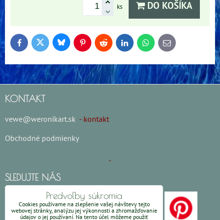
DO KOŠÍKA
ks
Bluesky
Twitter
Facebook
Pinterest
Reddit
LinkedIn
WhatsApp
E-
mail
KONTAKT
vewe@weronikart.sk
- kontakt
Obchodné podmienky
SLEDUJTE NÁS
Predvoľby súkromia
Cookies používame na zlepšenie vašej návštevy tejto
webovej stránky, analýzu jej výkonnosti a zhromažďovanie
údajov o jej používaní. Na tento účel môžeme použiť