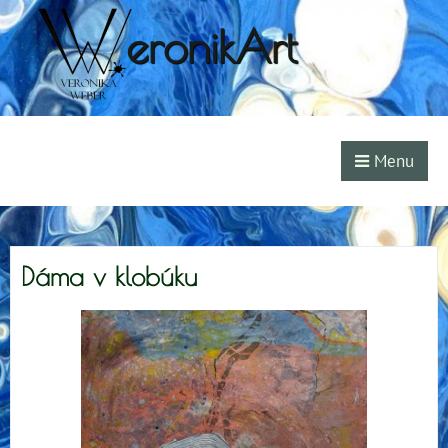
eronikArt
Menu
Dáma v klobúku