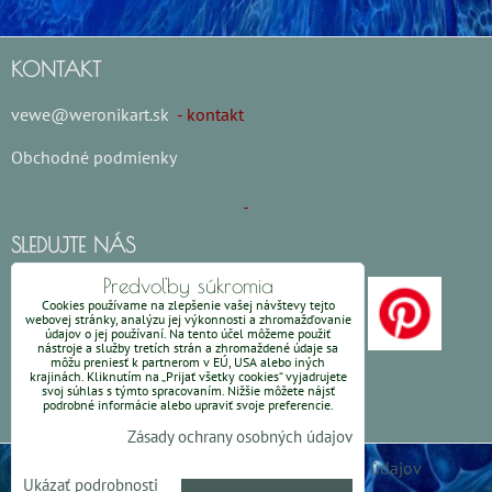
KONTAKT
vewe@weronikart.sk
- kontakt
Obchodné podmienky
SLEDUJTE NÁS
Predvoľby súkromia
Cookies používame na zlepšenie vašej návštevy tejto
webovej stránky, analýzu jej výkonnosti a zhromažďovanie
údajov o jej používaní. Na tento účel môžeme použiť
nástroje a služby tretích strán a zhromaždené údaje sa
môžu preniesť k partnerom v EÚ, USA alebo iných
krajinách. Kliknutím na „Prijať všetky cookies“ vyjadrujete
svoj súhlas s týmto spracovaním. Nižšie môžete nájsť
podrobné informácie alebo upraviť svoje preferencie.
Zásady ochrany osobných údajov
Predvoľby súkromia
Zásady ochrany osobných údajov
Ukázať podrobnosti