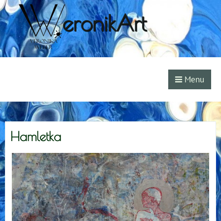
eronikArt
Menu
Hamletka