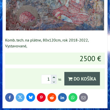
Komb. tech. na plátne, 80x120cm, rok 2018-2022,
Vystavované,
2500 €
DO KOŠÍKA
ks
Bluesky
Twitter
Facebook
Pinterest
Reddit
LinkedIn
WhatsApp
E-
mail