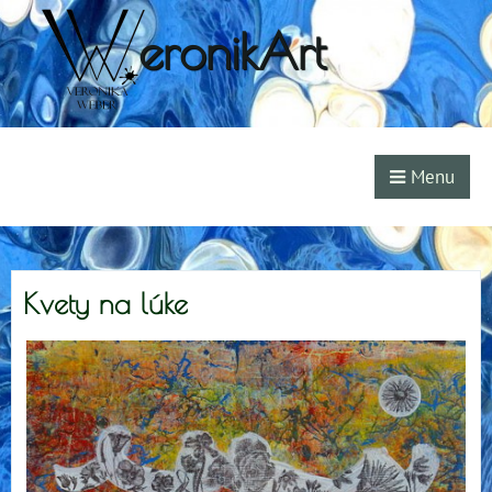
eronikArt
Menu
Kvety na lúke