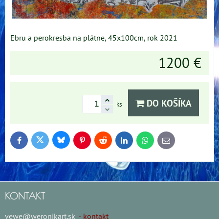
Ebru a perokresba na plátne, 45x100cm, rok 2021
1200 €
DO KOŠÍKA
ks
Bluesky
Twitter
Facebook
Pinterest
Reddit
LinkedIn
WhatsApp
E-
mail
KONTAKT
vewe@weronikart.sk
- kontakt