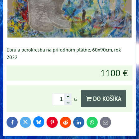
Ebru a perokresba na prírodnom plátne, 60x90cm, rok
2022
1100 €
DO KOŠÍKA
ks
Bluesky
Twitter
Facebook
Pinterest
Reddit
LinkedIn
WhatsApp
E-
mail