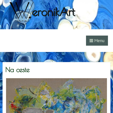
eronikArt
Menu
Na ceste