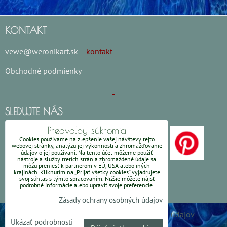
KONTAKT
vewe@weronikart.sk
- kontakt
Obchodné podmienky
SLEDUJTE NÁS
Predvoľby súkromia
Cookies používame na zlepšenie vašej návštevy tejto
webovej stránky, analýzu jej výkonnosti a zhromažďovanie
údajov o jej používaní. Na tento účel môžeme použiť
nástroje a služby tretích strán a zhromaždené údaje sa
môžu preniesť k partnerom v EÚ, USA alebo iných
krajinách. Kliknutím na „Prijať všetky cookies“ vyjadrujete
svoj súhlas s týmto spracovaním. Nižšie môžete nájsť
podrobné informácie alebo upraviť svoje preferencie.
Zásady ochrany osobných údajov
Predvoľby súkromia
Zásady ochrany osobných údajov
Ukázať podrobnosti