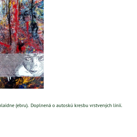
laidne (ebru). Doplnená o autoskú kresbu vrstvených línií.