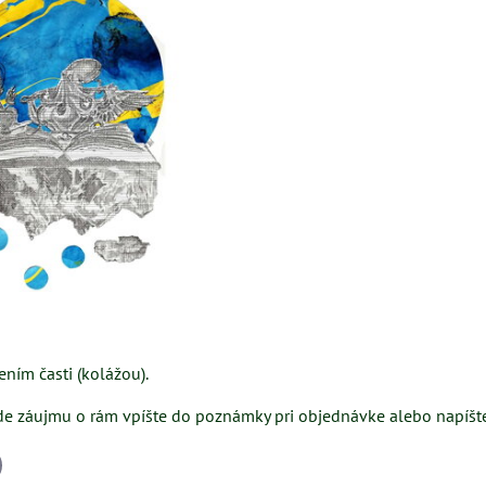
ním časti (kolážou).
de záujmu o rám vpíšte do poznámky pri objednávke alebo napíšte
il