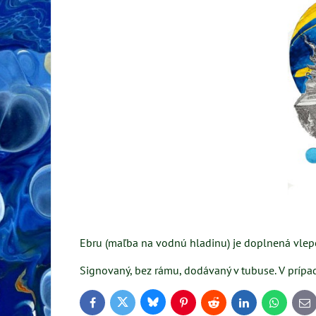
Ebru (maľba na vodnú hladinu) je doplnená vlepe
Signovaný, bez rámu, dodávaný v tubuse. V prípa
Bluesky
Twitter
Facebook
Pinterest
Reddit
LinkedIn
WhatsApp
E-
ma