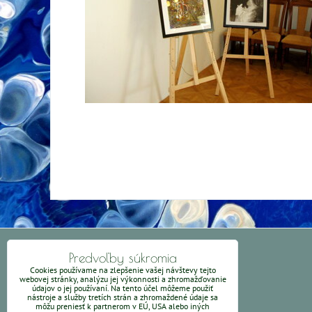
KONTAKT
Predvoľby súkromia
Cookies používame na zlepšenie vašej návštevy tejto
webovej stránky, analýzu jej výkonnosti a zhromažďovanie
vewe@weronikart.sk
- kontakt
údajov o jej používaní. Na tento účel môžeme použiť
nástroje a služby tretích strán a zhromaždené údaje sa
môžu preniesť k partnerom v EÚ, USA alebo iných
Obchodné podmienky