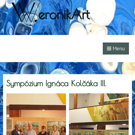
eronikArt
Menu
Sympózium Ignáca Kolčáka III.