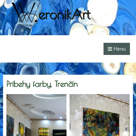
eronikArt
Menu
Príbehy farby, Trenčín