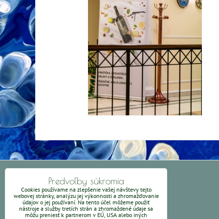
KONTAKT
Predvoľby súkromia
Cookies používame na zlepšenie vašej návštevy tejto
webovej stránky, analýzu jej výkonnosti a zhromažďovanie
vewe@weronikart.sk
- kontakt
údajov o jej používaní. Na tento účel môžeme použiť
nástroje a služby tretích strán a zhromaždené údaje sa
môžu preniesť k partnerom v EÚ, USA alebo iných
Obchodné podmienky