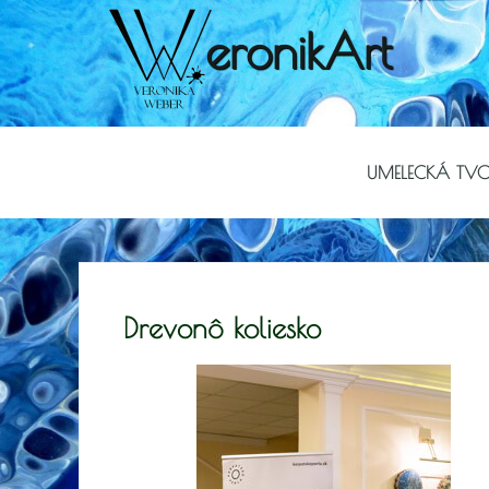
eronikArt
UMELECKÁ TV
Drevonô koliesko