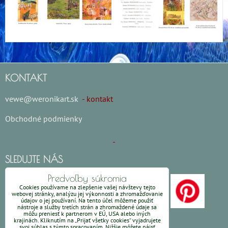
KONTAKT
vewe@weronikart.sk
- kontakt
Obchodné podmienky
SLEDUJTE NÁS
Predvoľby súkromia
Cookies používame na zlepšenie vašej návštevy tejto
webovej stránky, analýzu jej výkonnosti a zhromažďovanie
údajov o jej používaní. Na tento účel môžeme použiť
nástroje a služby tretích strán a zhromaždené údaje sa
môžu preniesť k partnerom v EÚ, USA alebo iných
krajinách. Kliknutím na „Prijať všetky cookies“ vyjadrujete
svoj súhlas s týmto spracovaním. Nižšie môžete nájsť