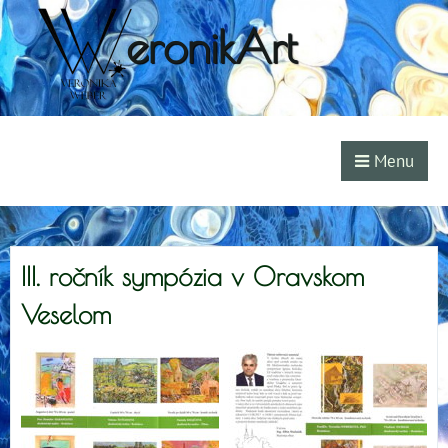
eronikArt
Menu
III. ročník sympózia v Oravskom
Veselom