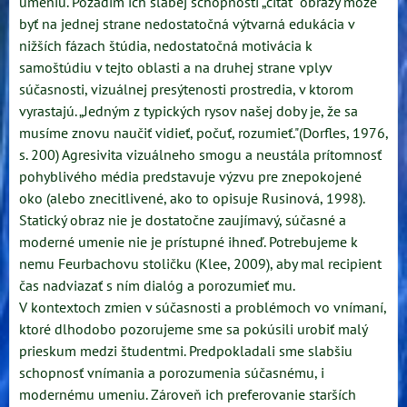
umeniu. Pozadím ich slabej schopnosti „čítať" obrazy môže
byť na jednej strane nedostatočná výtvarná edukácia v
nižších fázach štúdia, nedostatočná motivácia k
samoštúdiu v tejto oblasti a na druhej strane vplyv
súčasnosti, vizuálnej presýtenosti prostredia, v ktorom
vyrastajú. „Jedným z typických rysov našej doby je, že sa
musíme znovu naučiť vidieť, počuť, rozumieť."(Dorfles, 1976,
s. 200) Agresivita vizuálneho smogu a neustála prítomnosť
pohyblivého média predstavuje výzvu pre znepokojené
oko (alebo znecitlivené, ako to opisuje Rusinová, 1998).
Statický obraz nie je dostatočne zaujímavý, súčasné a
moderné umenie nie je prístupné ihneď. Potrebujeme k
nemu Feurbachovu stoličku (Klee, 2009), aby mal recipient
čas nadviazať s ním dialóg a porozumieť mu.
V kontextoch zmien v súčasnosti a problémoch vo vnímaní,
ktoré dlhodobo pozorujeme sme sa pokúsili urobiť malý
prieskum medzi študentmi. Predpokladali sme slabšiu
schopnosť vnímania a porozumenia súčasnému, i
modernému umeniu. Zároveň ich preferovanie starších