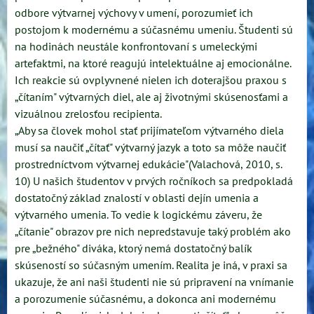
odbore výtvarnej výchovy v umení, porozumieť ich
postojom k modernému a súčasnému umeniu. Študenti sú
na hodinách neustále konfrontovaní s umeleckými
artefaktmi, na ktoré reagujú intelektuálne aj emocionálne.
Ich reakcie sú ovplyvnené nielen ich doterajšou praxou s
„čítaním" výtvarných diel, ale aj životnými skúsenosťami a
vizuálnou zrelosťou recipienta.
„Aby sa človek mohol stať prijímateľom výtvarného diela
musí sa naučiť „čítať" výtvarný jazyk a toto sa môže naučiť
prostredníctvom výtvarnej edukácie"(Valachová, 2010, s.
10) U našich študentov v prvých ročníkoch sa predpokladá
dostatočný základ znalostí v oblasti dejín umenia a
výtvarného umenia. To vedie k logickému záveru, že
„čítanie" obrazov pre nich nepredstavuje taký problém ako
pre „bežného" diváka, ktorý nemá dostatočný balík
skúseností so súčasným umením. Realita je iná, v praxi sa
ukazuje, že ani naši študenti nie sú pripravení na vnímanie
a porozumenie súčasnému, a dokonca ani modernému