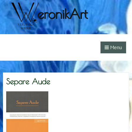
eronikArt
Menu
Separe Aude