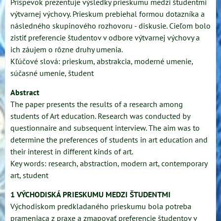
Príspevok prezentuje výsledky prieskumu medzi študentmi
výtvarnej výchovy. Prieskum prebiehal formou dotazníka a
následného skupinového rozhovoru - diskusie. Cieľom bolo
zistiť preferencie študentov v odbore výtvarnej výchovy a
ich záujem o rôzne druhy umenia.
Kľúčové slová: prieskum, abstrakcia, moderné umenie,
súčasné umenie, študent
Abstract
The paper presents the results of a research among
students of Art education. Research was conducted by
questionnaire and subsequent interview. The aim was to
determine the preferences of students in art education and
their interest in different kinds of art.
Key words: research, abstraction, modern art, contemporary
art, student
1 VÝCHODISKÁ PRIESKUMU MEDZI ŠTUDENTMI
Východiskom predkladaného prieskumu bola potreba
prameniaca z praxe a zmapovať preferencie študentov v