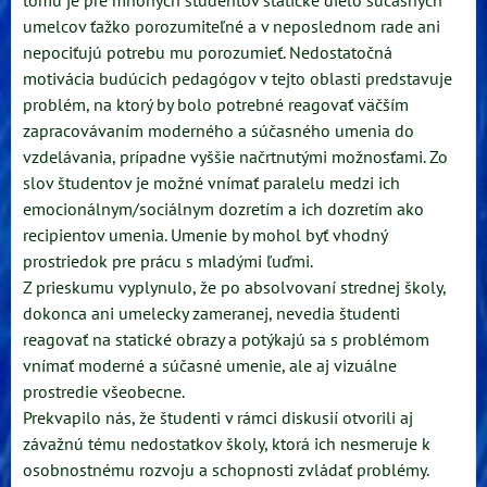
tomu je pre mnohých študentov statické dielo súčasných
umelcov ťažko porozumiteľné a v neposlednom rade ani
nepociťujú potrebu mu porozumieť. Nedostatočná
motivácia budúcich pedagógov v tejto oblasti predstavuje
problém, na ktorý by bolo potrebné reagovať väčším
zapracovávaním moderného a súčasného umenia do
vzdelávania, prípadne vyššie načrtnutými možnosťami. Zo
slov študentov je možné vnímať paralelu medzi ich
emocionálnym/sociálnym dozretím a ich dozretím ako
recipientov umenia. Umenie by mohol byť vhodný
prostriedok pre prácu s mladými ľuďmi.
Z prieskumu vyplynulo, že po absolvovaní strednej školy,
dokonca ani umelecky zameranej, nevedia študenti
reagovať na statické obrazy a potýkajú sa s problémom
vnímať moderné a súčasné umenie, ale aj vizuálne
prostredie všeobecne.
Prekvapilo nás, že študenti v rámci diskusií otvorili aj
závažnú tému nedostatkov školy, ktorá ich nesmeruje k
osobnostnému rozvoju a schopnosti zvládať problémy.