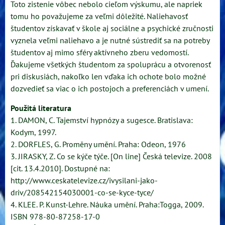
Toto zistenie vôbec nebolo cieľom výskumu, ale napriek
tomu ho považujeme za veľmi dôležité. Naliehavosť
študentov získavať v škole aj sociálne a psychické zručnosti
vyznela veľmi naliehavo a je nutné sústrediť sa na potreby
študentov aj mimo sféry aktívneho zberu vedomostí.
Ďakujeme všetkých študentom za spoluprácu a otvorenosť
pri diskusiách, nakoľko len vďaka ich ochote bolo možné
dozvedieť sa viac o ich postojoch a preferenciách v umení.
Použitá literatura
1. DAMON, C. Tajemství hypnózy a sugesce. Bratislava:
Kodym, 1997.
2. DORFLES, G. Proměny umění. Praha: Odeon, 1976
3. JIRASKY, Z. Co se kýče týče. [On line] Česká televize. 2008
[cit. 13.4.2010]. Dostupné na:
http://www.ceskatelevize.cz/ivysilani-jako-
driv/208542154030001-co-se-kyce-tyce/
4. KLEE. P. Kunst-Lehre. Náuka umění. Praha:Togga, 2009.
ISBN 978-80-87258-17-0