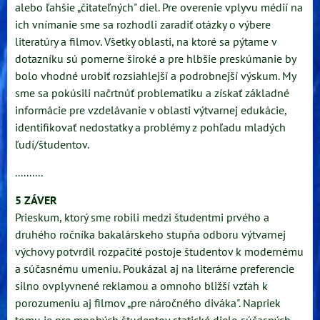
alebo ľahšie „čitateľných" diel. Pre overenie vplyvu médií na
ich vnímanie sme sa rozhodli zaradiť otázky o výbere
literatúry a filmov. Všetky oblasti, na ktoré sa pýtame v
dotazníku sú pomerne široké a pre hlbšie preskúmanie by
bolo vhodné urobiť rozsiahlejší a podrobnejší výskum. My
sme sa pokúsili načrtnúť problematiku a získať základné
informácie pre vzdelávanie v oblasti výtvarnej edukácie,
identifikovať nedostatky a problémy z pohľadu mladých
ľudí/študentov.
..........
5 ZÁVER
Prieskum, ktorý sme robili medzi študentmi prvého a
druhého ročníka bakalárskeho stupňa odboru výtvarnej
výchovy potvrdil rozpačité postoje študentov k modernému
a súčasnému umeniu. Poukázal aj na literárne preferencie
silno ovplyvnené reklamou a omnoho bližší vzťah k
porozumeniu aj filmov „pre náročného diváka". Napriek